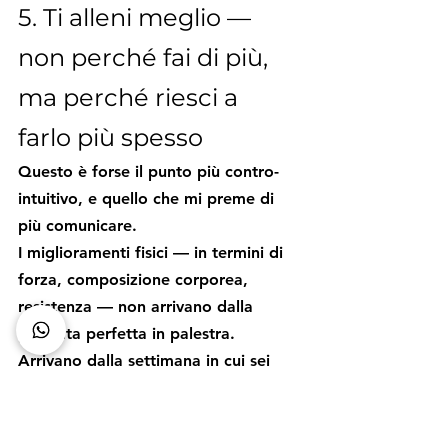
5. Ti alleni meglio — 
non perché fai di più, 
ma perché riesci a 
farlo più spesso
Questo è forse il punto più contro-
intuitivo, e quello che mi preme di 
più comunicare.
I miglioramenti fisici — in termini di 
forza, composizione corporea, 
resistenza — non arrivano dalla 
giornata perfetta in palestra. 
Arrivano dalla settimana in cui sei 
andato tre volte invece di zero. Dal 
mese in cui hai mantenuto una 
routine anche quando eri stanco, 